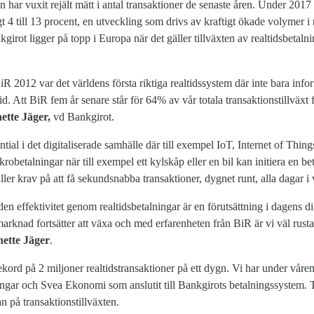
har vuxit rejält mätt i antal transaktioner de senaste åren. Under 2017
ygt 4 till 13 procent, en utveckling som drivs av kraftigt ökade volymer i
kgirot ligger på topp i Europa när det gäller tillväxten av realtidsbetal
R 2012 var det världens första riktiga realtidssystem där inte bara inf
id. Att BiR fem år senare står för 64% av vår totala transaktionstillväxt
ette Jäger,
vd Bankgirot.
ential i det digitaliserade samhälle där till exempel IoT, Internet of Thi
obetalningar när till exempel ett kylskåp eller en bil kan initiera en be
ler krav på att få sekundsnabba transaktioner, dygnet runt, alla dagar i
n effektivitet genom realtidsbetalningar är en förutsättning i dagens dig
arknad fortsätter att växa och med erfarenheten från BiR är vi väl rustad
nette Jäger
.
ekord på 2 miljoner realtidstransaktioner på ett dygn. Vi har under våren 
ingar och Svea Ekonomi som anslutit till Bankgirots betalningssystem
an på transaktionstillväxten.