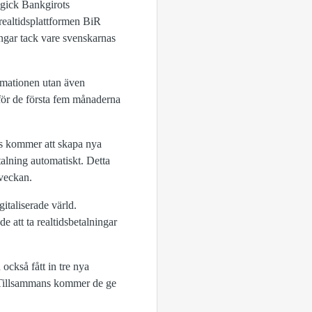
 gick Bankgirots
 realtidsplattformen BiR
ningar tack vare svenskarnas
ormationen utan även
 för de första fem månaderna
ngs kommer att skapa nya
talning automatiskt. Detta
 veckan.
italiserade värld.
e att ta realtidsbetalningar
också fått in tre nya
. Tillsammans kommer de ge