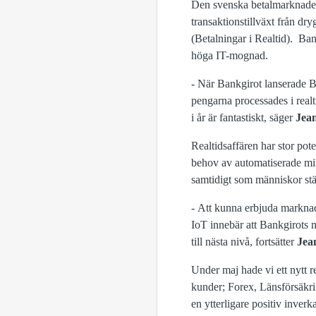
Den svenska betalmarknaden 
transaktionstillväxt från dr
(Betalningar i Realtid). Ban
höga IT-mognad.
- När Bankgirot lanserade Bi
pengarna processades i realt
i år är fantastiskt, säger
Jean
Realtidsaffären har stor pot
behov av automatiserade mikr
samtidigt som människor stäl
- Att kunna erbjuda marknade
IoT innebär att Bankgirots m
till nästa nivå, fortsätter
Jea
Under maj hade vi ett nytt r
kunder; Forex, Länsförsäkr
en ytterligare positiv inverk