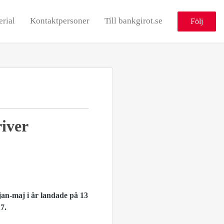
erial
Kontaktpersoner
Till bankgirot.se
Följ
iver
 jan-maj i år landade på 13
7.