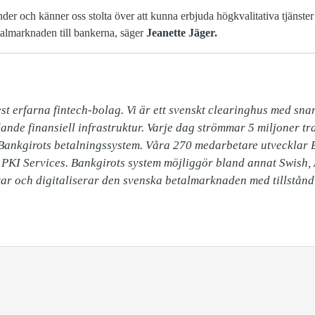
der och känner oss stolta över att kunna erbjuda högkvalitativa tjänste
talmarknaden till bankerna, säger
Jeanette Jäger.
t erfarna fintech-bolag. Vi är ett svenskt clearinghus med snar
nde finansiell infrastruktur. Varje dag strömmar 5 miljoner tra
Bankgirots betalningssystem. Våra 270 medarbetare utvecklar B
h PKI Services. Bankgirots system möjliggör bland annat Swish, 
rar och digitaliserar den svenska betalmarknaden med tillstånd 