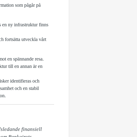
ormation som pågår på
ls en ny infrastruktur finns
h fortsätta utveckla vårt
 emot en spännande resa.
ktur till en annan är en
isker identifieras och
ksamhet och en stabil
son.
sledande finansiell 
nom Bankgirots 