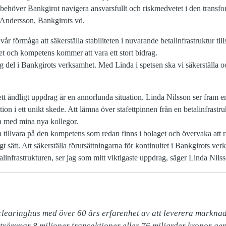
ehöver Bankgirot navigera ansvarsfullt och riskmedvetet i den transf
 Andersson, Bankgirots vd.
l vår förmåga att säkerställa stabiliteten i nuvarande betalinfrastruktur til
et och kompetens kommer att vara ett stort bidrag.
ig del i Bankgirots verksamhet. Med Linda i spetsen ska vi säkerställa oc
d ett ändligt uppdrag är en annorlunda situation. Linda Nilsson ser fram
ion i ett unikt skede. Att lämna över stafettpinnen från en betalinfrastru
a med mina nya kollegor.
ta tillvara på den kompetens som redan finns i bolaget och övervaka att r
t sätt. Att säkerställa förutsättningarna för kontinuitet i Bankgirots ver
alinfrastrukturen, ser jag som mitt viktigaste uppdrag, säger Linda Nils
 clearinghus med över 60 års erfarenhet av att leverera marknad
 strömmar 8 miljoner transaktioner eller 76 miljarder kronor ge