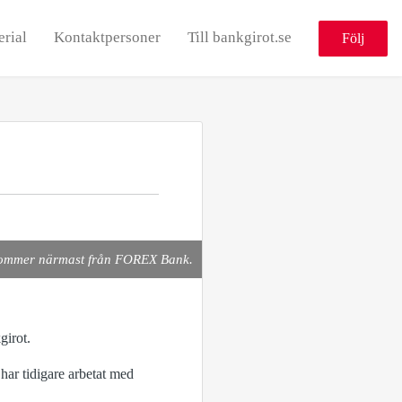
erial
Kontaktpersoner
Till bankgirot.se
Följ
, kommer närmast från FOREX Bank.
girot.
r tidigare arbetat med