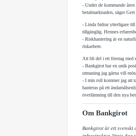
- Under de kommande åren b
betalmarknaden, säger Gert
- Linda bidrar ytterligare til
tillgänglig. Hennes erfarenh
- Riskhantering är en naturl
riskarbete.
Att bli del i ett företag me
- Bankgirot har en unik posit
utmaning jag gärna vill möt
- I min roll kommer jag att 
hanteras på ett ändamålsenlig
överlämning till den nya bet
Om Bankgirot
Bankgirot är ett svenskt
infrastruktur. Varje dag